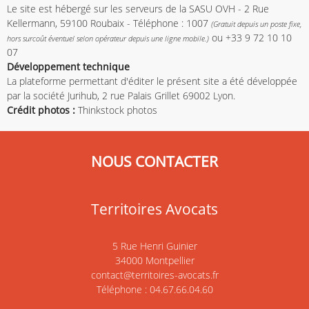
Le site est hébergé sur les serveurs de la SASU OVH - 2 Rue
Kellermann, 59100 Roubaix - Téléphone : 1007
(Gratuit depuis un poste fixe,
ou +33 9 72 10 10
hors surcoût éventuel selon opérateur depuis une ligne mobile.)
07
Développement technique
La plateforme permettant d'éditer le présent site a été développée
par la société Jurihub, 2 rue Palais Grillet 69002 Lyon.
Crédit photos :
Thinkstock photos
NOUS CONTACTER
Territoires Avocats
5 Rue Henri Guinier
34000 Montpellier
contact@territoires-avocats.fr
Téléphone : 04.67.66.04.60