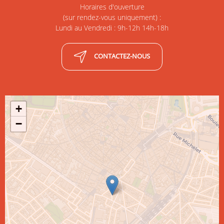
Horaires d'ouverture
(sur rendez-vous uniquement) :
Lundi au Vendredi : 9h-12h 14h-18h
CONTACTEZ-NOUS
+
−