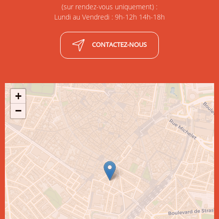
(sur rendez-vous uniquement) :
Lundi au Vendredi : 9h-12h 14h-18h
CONTACTEZ-NOUS
+
−